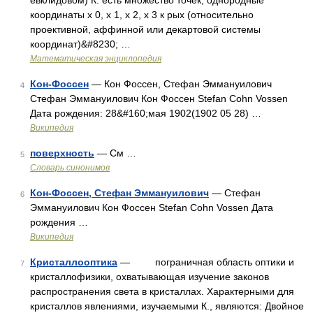
евклидовом) К. есть множество точек, однородные
координаты х 0, х 1, х 2, х 3 к рых (относительно
проективной, аффинной или декартовой системы
координат)&#8230; …
Математическая энциклопедия
Кон-Фоссен
— Кон Фоссен, Стефан Эммануилович
4
Стефан Эммануилович Кон Фоссен Stefan Cohn Vossen
Дата рождения: 28&#160;мая 1902(1902 05 28) …
Википедия
поверхность
— См …
5
Словарь синонимов
Кон-Фоссен, Стефан Эммануилович
— Стефан
6
Эммануилович Кон Фоссен Stefan Cohn Vossen Дата
рождения …
Википедия
Кристаллооптика
— пограничная область оптики и
7
кристаллофизики, охватывающая изучение законов
распространения света в кристаллах. Характерными для
кристаллов явлениями, изучаемыми К., являются: Двойное