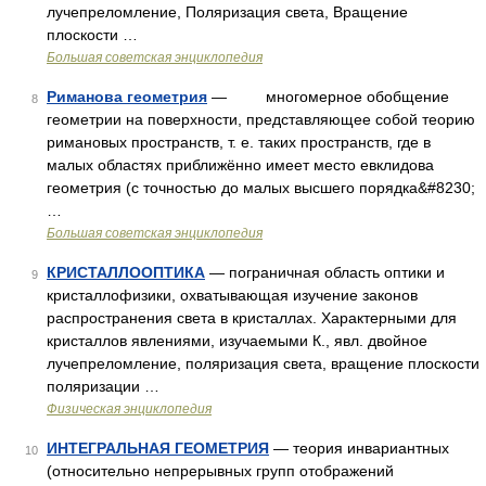
лучепреломление, Поляризация света, Вращение
плоскости …
Большая советская энциклопедия
Риманова геометрия
— многомерное обобщение
8
геометрии на поверхности, представляющее собой теорию
римановых пространств, т. е. таких пространств, где в
малых областях приближённо имеет место евклидова
геометрия (с точностью до малых высшего порядка&#8230;
…
Большая советская энциклопедия
КРИСТАЛЛООПТИКА
— пограничная область оптики и
9
кристаллофизики, охватывающая изучение законов
распространения света в кристаллах. Характерными для
кристаллов явлениями, изучаемыми К., явл. двойное
лучепреломление, поляризация света, вращение плоскости
поляризации …
Физическая энциклопедия
ИНТЕГРАЛЬНАЯ ГЕОМЕТРИЯ
— теория инвариантных
10
(относительно непрерывных групп отображений