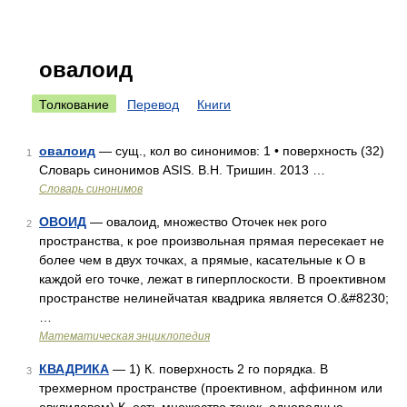
овалоид
Толкование
Перевод
Книги
овалоид
— сущ., кол во синонимов: 1 • поверхность (32)
1
Словарь синонимов ASIS. В.Н. Тришин. 2013 …
Словарь синонимов
ОВОИД
— овалоид, множество Оточек нек рого
2
пространства, к рое произвольная прямая пересекает не
более чем в двух точках, а прямые, касательные к О в
каждой его точке, лежат в гиперплоскости. В проективном
пространстве нелинейчатая квадрика является О.&#8230;
…
Математическая энциклопедия
КВАДРИКА
— 1) К. поверхность 2 го порядка. В
3
трехмерном пространстве (проективном, аффинном или